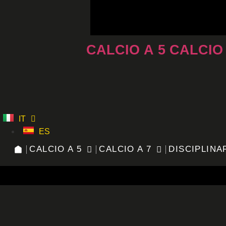
Vai
al
contenuto
CALCIO A 5
CALCIO
IT
ES
CALCIO A 5
CALCIO A 7
DISCIPLINA