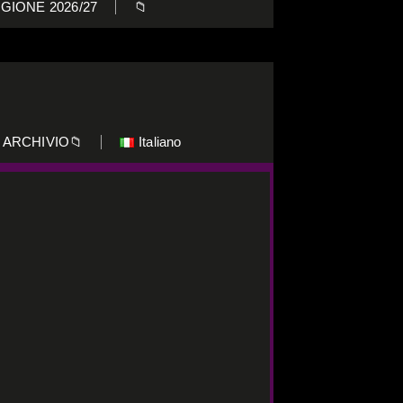
GIONE 2026/27
📁
ARCHIVIO📁
Italiano