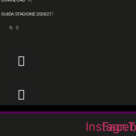
GUIDA STAGIONE 2026/27
📁
Instagra
Face
T