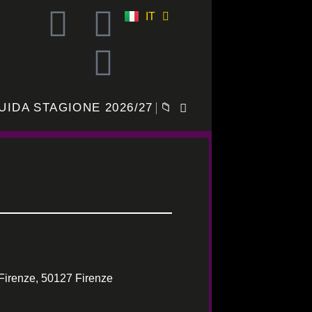
IT
ES
UIDA STAGIONE 2026/27
📁
Firenze, 50127 Firenze