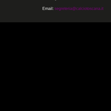
Email:
segreteria@calciotoscana.it