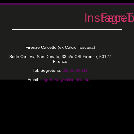
Instagra
Face
T
Firenze Calcetto (ex Calcio Toscana)
Sede Op.: Via San Donato, 33 c/o CSI Firenze, 50127
Firenze
Tel. Segreteria:
338 9384831
Email:
segreteria@calciotoscana.it