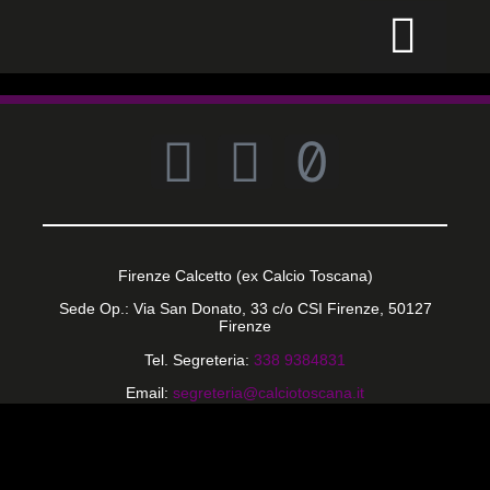
CALCIO PER TUTTI
Firenze Calcetto (ex Calcio Toscana)
Sede Op.: Via San Donato, 33 c/o CSI Firenze, 50127
Firenze
Tel. Segreteria:
338 9384831
Email:
segreteria@calciotoscana.it