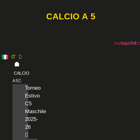
Vai
al
CALCIO A 5
contenuto
Instagram
Faceboo
Tikt
IT
ES
CALCIO
A 5
Torneo
Estivo
C5
Maschile
2025-
26