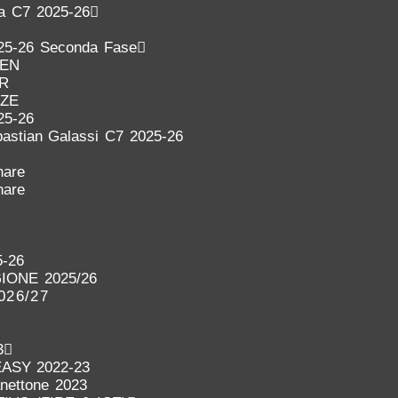
ra C7 2025-26
25-26 Seconda Fase
DEN
ER
NZE
25-26
astian Galassi C7 2025-26
nare
nare
-26
IONE 2025/26
026/27
3
EASY 2022-23
anettone 2023