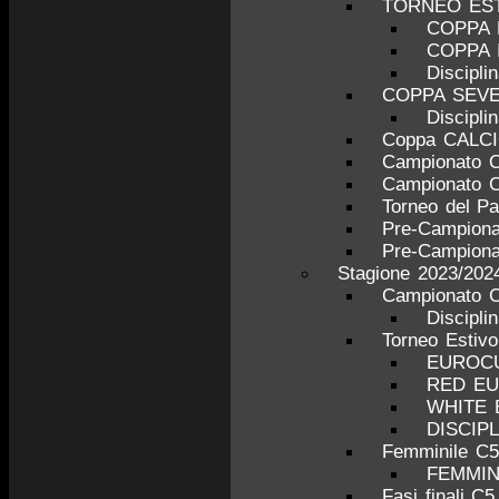
TORNEO ESTI
COPPA 
COPPA 
Discipl
COPPA SEV
Discipl
Coppa CALC
Campionato 
Campionato 
Torneo del P
Pre-Campiona
Pre-Campiona
Stagione 2023/202
Campionato C
Discipli
Torneo Estiv
EUROCU
RED E
WHITE
DISCIP
Femminile C5
FEMMINI
Fasi finali C5