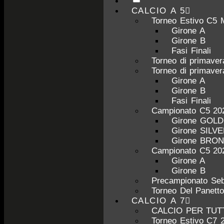
CALCIO A 5
Torneo Estivo C5 
Girone A
Girone B
Fasi Finali
Torneo di primave
Torneo di primave
Girone A
Girone B
Fasi Finali
Campionato C5 20
Girone GOL
Girone SILV
Girone BRO
Campionato C5 20
Girone A
Girone B
Precampionato Seb
Torneo Del Panett
CALCIO A 7
CALCIO PER TUT
Torneo Estivo C7 