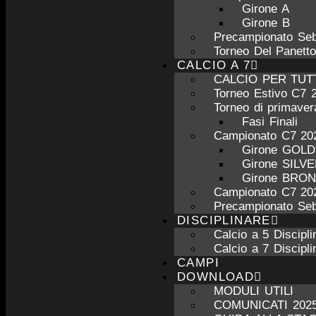
Girone A
Girone B
Precampionato Seb
Torneo Del Panett
CALCIO A 7
CALCIO PER TUT
Torneo Estivo C7 
Torneo di primave
Fasi Finali
Campionato C7 20
Girone GOL
Girone SILV
Girone BRO
Campionato C7 20
Precampionato Seb
DISCIPLINARE
Calcio a 5 Discipli
Calcio a 7 Discipli
CAMPI
DOWNLOAD
MODULI UTILI
COMUNICATI 2025