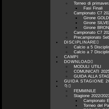
Torneo di primave
Fasi Finali
Campionato C7 20
Girone GOL
Girone SILV
Girone BRO
Campionato C7 20
Precampionato Seb
DISCIPLINARE
Calcio a 5 Discipli
Calcio a 7 Discipli
CAMPI
DOWNLOAD
MODULI UTILI
COMUNICATI 2025
GUIDA ALLA STAG
GUIDA STAGIONE 2
📁
FEMMINILE
Stagione 2022/202
Campionato 
Torneo del P