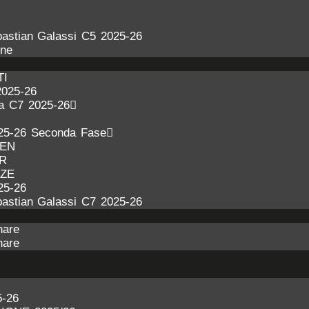
astian Galassi C5 2025-26
one
TI
2025-26
ra C7 2025-26
25-26 Seconda Fase
DEN
ER
NZE
25-26
astian Galassi C7 2025-26
nare
nare
-26