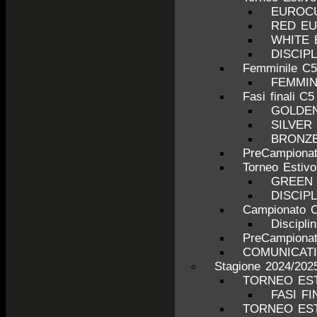
EUROCU
RED E
WHITE
DISCIP
Femminile C5
FEMMINI
Fasi finali C5
GOLDE
SILVER
BRONZ
PreCampionat
Torneo Estiv
GREEN
DISCIP
Campionato C
Discipli
PreCampionat
COMUNICATI
Stagione 2024/202
TORNEO EST
FASI FI
TORNEO EST