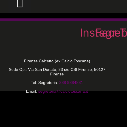
Instagra
Face
T
Firenze Calcetto (ex Calcio Toscana)
Sede Op.: Via San Donato, 33 c/o CSI Firenze, 50127
Firenze
Tel. Segreteria:
338 9384831
Email:
segreteria@calciotoscana.it