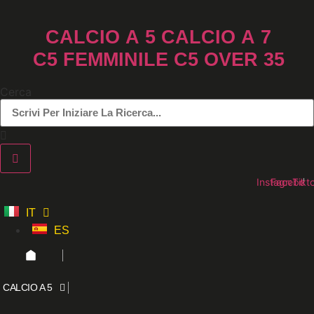
Vai
al
CALCIO A 5
CALCIO A 7
contenuto
C5 FEMMINILE
C5 OVER 35
Cerca
Instagram
Faceboo
Tikt
IT
ES
CALCIO A 5