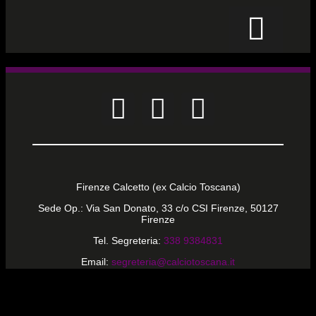
CALCIO PER TUTTI
Firenze Calcetto (ex Calcio Toscana)
Sede Op.: Via San Donato, 33 c/o CSI Firenze, 50127
Firenze
Tel. Segreteria:
338 9384831
Email:
segreteria@calciotoscana.it