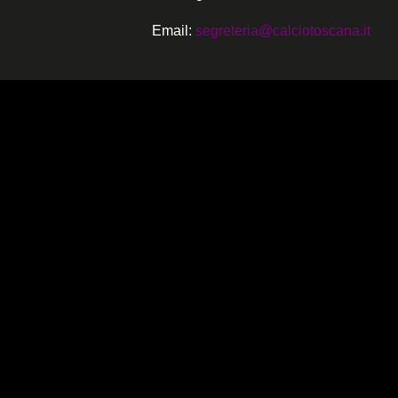
Email:
segreteria@calciotoscana.it