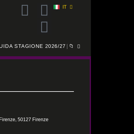
IT
ES
UIDA STAGIONE 2026/27
📁
Firenze, 50127 Firenze