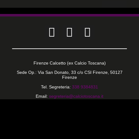
CALCIO PER TUTTI
Firenze Calcetto (ex Calcio Toscana)
Sede Op.: Via San Donato, 33 c/o CSI Firenze, 50127
Firenze
Tel. Segreteria:
338 9384831
Email:
segreteria@calciotoscana.it