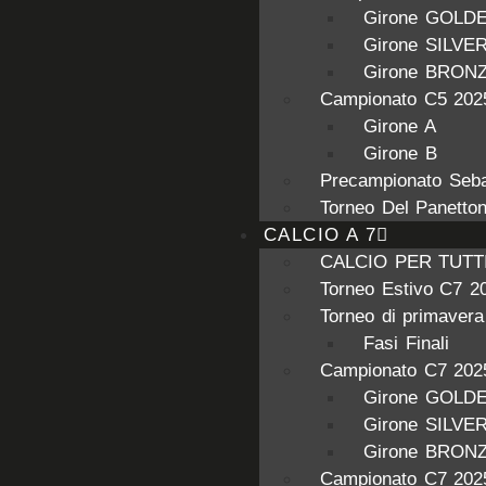
Girone GOLD
Girone SILVE
Girone BRON
Campionato C5 202
Girone A
Girone B
Precampionato Seba
Torneo Del Panetto
CALCIO A 7
CALCIO PER TUTT
Torneo Estivo C7 2
Torneo di primaver
Fasi Finali
Campionato C7 202
Girone GOLD
Girone SILVE
Girone BRON
Campionato C7 202