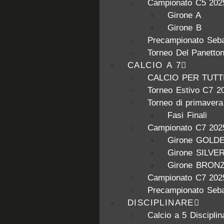
Campionato C5 202
Girone A
Girone B
Precampionato Seba
Torneo Del Panetto
CALCIO A 7
CALCIO PER TUTT
Torneo Estivo C7 2
Torneo di primaver
Fasi Finali
Campionato C7 202
Girone GOLD
Girone SILVE
Girone BRON
Campionato C7 202
Precampionato Seba
DISCIPLINARE
Calcio a 5 Disciplin