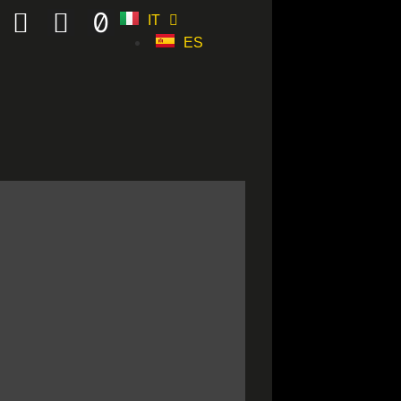
IT
ES