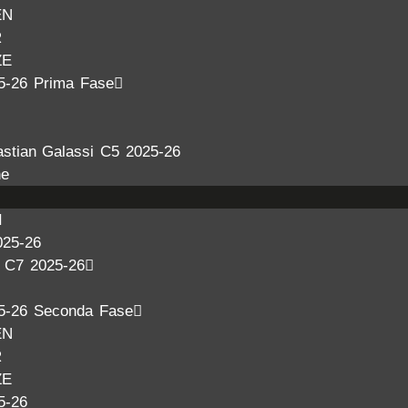
EN
R
ZE
5-26 Prima Fase
stian Galassi C5 2025-26
ne
I
025-26
a C7 2025-26
5-26 Seconda Fase
EN
R
ZE
5-26