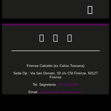
CALCIO PER TUTTI
Firenze Calcetto (ex Calcio Toscana)
Sede Op.: Via San Donato, 33 c/o CSI Firenze, 50127
Firenze
Tel. Segreteria:
338 9384831
Email:
segreteria@calciotoscana.it