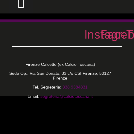
Instagra
Face
T
Firenze Calcetto (ex Calcio Toscana)
Sede Op.: Via San Donato, 33 c/o CSI Firenze, 50127
Firenze
Tel. Segreteria:
338 9384831
Email:
segreteria@calciotoscana.it