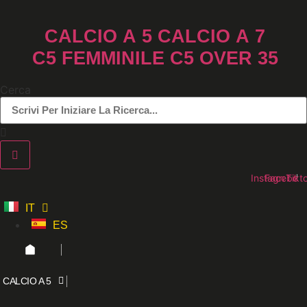
Vai
al
CALCIO A 5
CALCIO A 7
contenuto
C5 FEMMINILE
C5 OVER 35
Cerca
Instagram
Faceboo
Tikt
IT
ES
CALCIO A 5