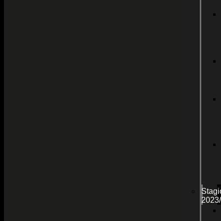
Stagi
2023