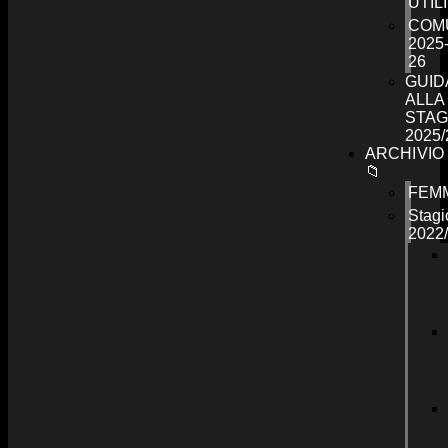
UTILI
COMU
2025
26
GUID
ALLA
STAG
2025/
ARCHIVIO
📁
FEMM
Stagi
2022