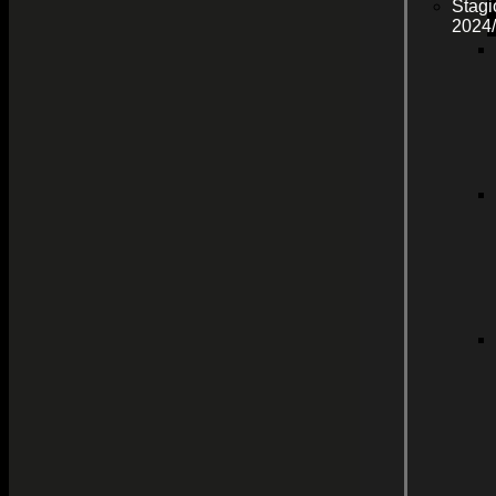
Stagi
2024