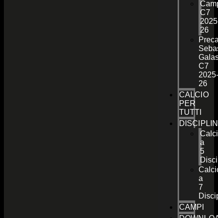
Camp
C7
2025
26
Prec
Sebas
Galas
C7
2025
26
CALCIO
PER
TUTTI
DISCIPLI
Calc
a
5
Disci
Calci
a
7
Disci
CAMPI