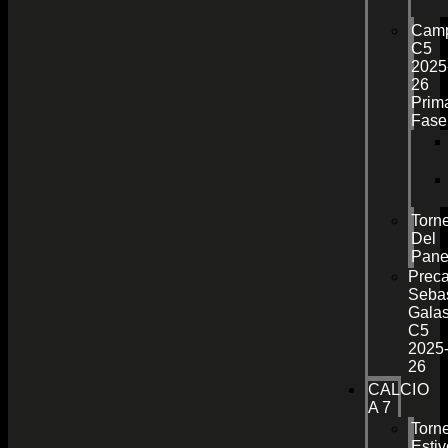
Camp
C5
2025
26
Prim
Fase
Torn
Del
Pane
Prec
Sebas
Galas
C5
2025
26
CALCIO
A 7
Torn
Estiv