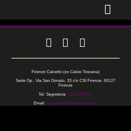
CALCIO PER TUTTI
Firenze Calcetto (ex Calcio Toscana)
Sede Op.: Via San Donato, 33 c/o CSI Firenze, 50127
Firenze
Tel. Segreteria:
338 9384831
Email:
segreteria@calciotoscana.it