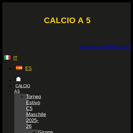
Vai
al
contenuto
CALCIO A 5
Instagram
Facebook
Tiktok
IT
ES
CALCIO
A 5
Torneo
Estivo
C5
Maschile
2025-
26
Girone