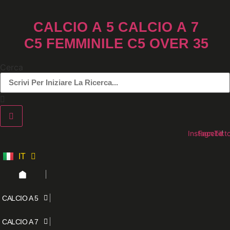
Vai
al
CALCIO A 5
CALCIO A 7
contenuto
C5 FEMMINILE
C5 OVER 35
Cerca
Instagram
Faceboo
Tikt
IT
ES
CALCIO A 5
CALCIO A 7