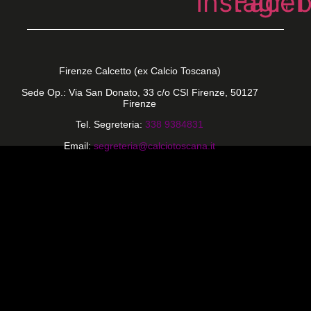
Instagra
Face
T
Firenze Calcetto (ex Calcio Toscana)
Sede Op.: Via San Donato, 33 c/o CSI Firenze, 50127
Firenze
Tel. Segreteria:
338 9384831
Email:
segreteria@calciotoscana.it