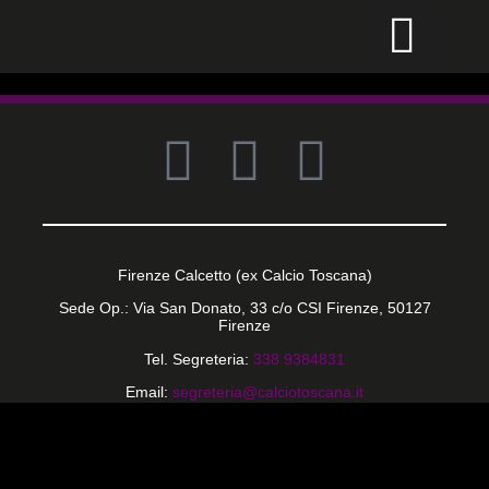
CALCIO PER TUTTI
Firenze Calcetto (ex Calcio Toscana)
Sede Op.: Via San Donato, 33 c/o CSI Firenze, 50127
Firenze
Tel. Segreteria:
338 9384831
Email:
segreteria@calciotoscana.it