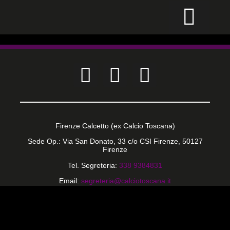
CALCIO PER TUTTI
Firenze Calcetto (ex Calcio Toscana)
Sede Op.: Via San Donato, 33 c/o CSI Firenze, 50127
Firenze
Tel. Segreteria:
338 9384831
Email:
segreteria@calciotoscana.it