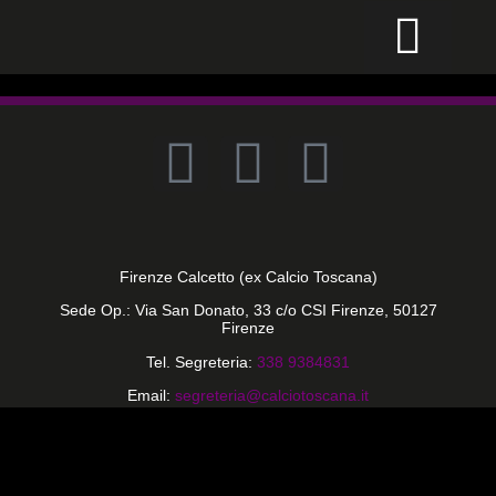
CALCIO PER TUTTI
Firenze Calcetto (ex Calcio Toscana)
Sede Op.: Via San Donato, 33 c/o CSI Firenze, 50127
Firenze
Tel. Segreteria:
338 9384831
Email:
segreteria@calciotoscana.it