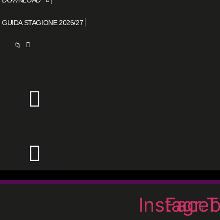
GUIDA STAGIONE 2026/27
📁
Instagra
Face
T