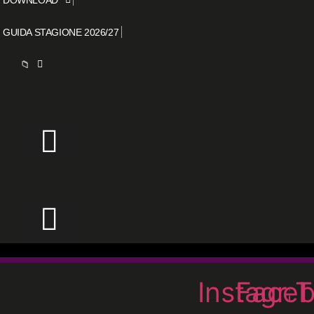
GUIDA STAGIONE 2026/27
📁
Instagra
Face
T