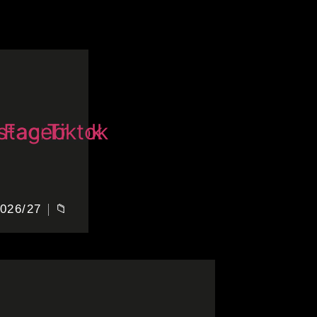
nstagram
Facebook
Tiktok
026/27
📁