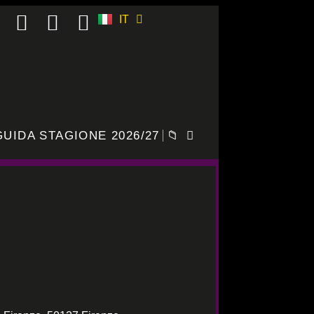
IT
ES
GUIDA STAGIONE 2026/27
📁