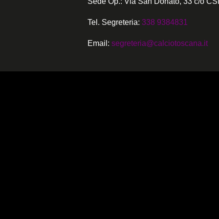
Sede Op.: Via San Donato, 33 c/o CSI
Tel. Segreteria:
338 9384831
Email:
segreteria@calciotoscana.it