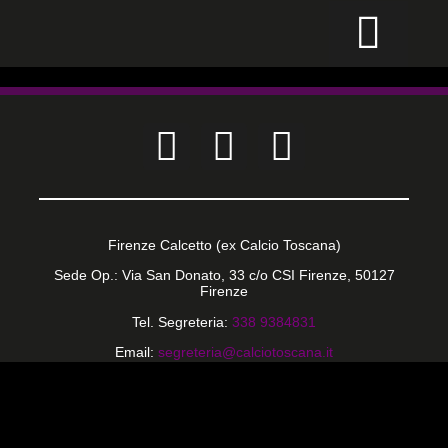
CALCIO PER TUTTI
Firenze Calcetto (ex Calcio Toscana)
Sede Op.: Via San Donato, 33 c/o CSI Firenze, 50127
Firenze
Tel. Segreteria:
338 9384831
Email:
segreteria@calciotoscana.it