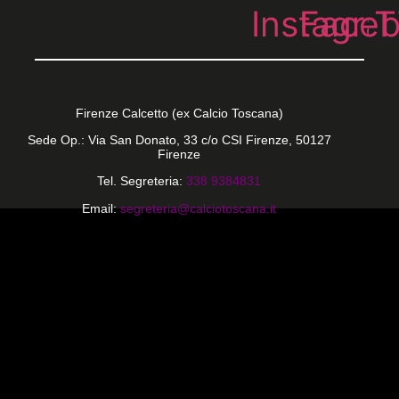
Instagra
Face
T
Firenze Calcetto (ex Calcio Toscana)
Sede Op.: Via San Donato, 33 c/o CSI Firenze, 50127
Firenze
Tel. Segreteria:
338 9384831
Email:
segreteria@calciotoscana.it