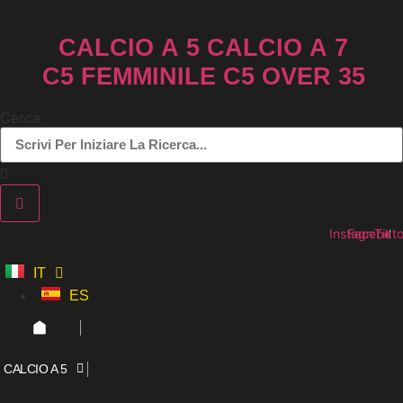
Vai
al
CALCIO A 5
CALCIO A 7
contenuto
C5 FEMMINILE
C5 OVER 35
Cerca
Instagram
Faceboo
Tikt
IT
ES
CALCIO A 5