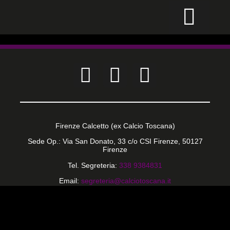
CALCIO PER TUTTI
Firenze Calcetto (ex Calcio Toscana)
Sede Op.: Via San Donato, 33 c/o CSI Firenze, 50127
Firenze
Tel. Segreteria:
338 9384831
Email:
segreteria@calciotoscana.it