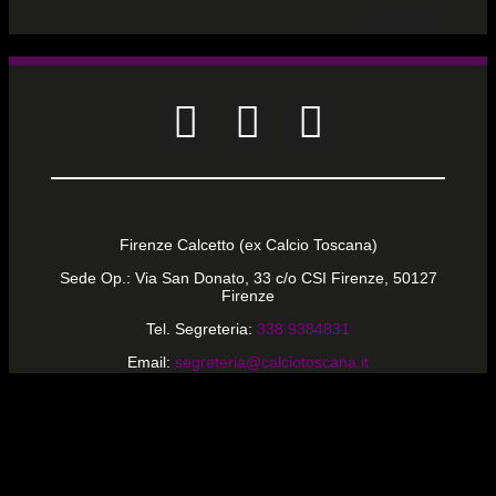
CALCIO PER TUTTI
Firenze Calcetto (ex Calcio Toscana)
Sede Op.: Via San Donato, 33 c/o CSI Firenze, 50127
Firenze
Tel. Segreteria:
338 9384831
Email:
segreteria@calciotoscana.it