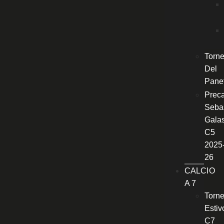
Torn
Del
Pane
Prec
Seba
Galas
C5
2025
26
CALCIO
A 7
Torn
Estiv
C7