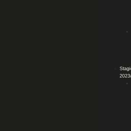
Stag
2023