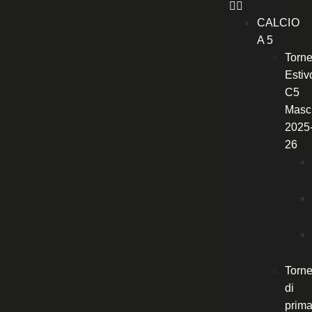
CALCIO
A 5
Torn
Estiv
C5
Masc
2025
26
Torn
di
prima