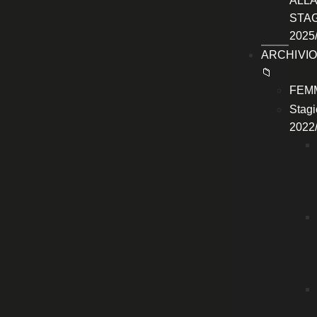
ALLA
STA
2025
ARCHIVI
📁
FEMM
Stag
2022