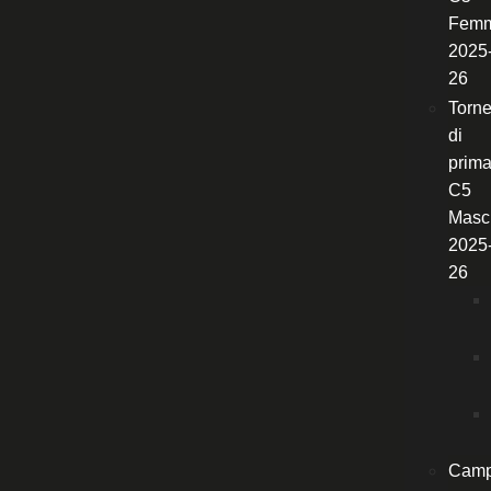
Femm
2025
26
Torn
di
prima
C5
Masc
2025
26
Camp