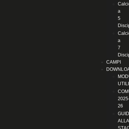
Calci
a
5
Disci
Calci
a
7
Disci
CAMPI
DOWNLO
MOD
UTILI
COM
2025
26
GUI
ALLA
STA