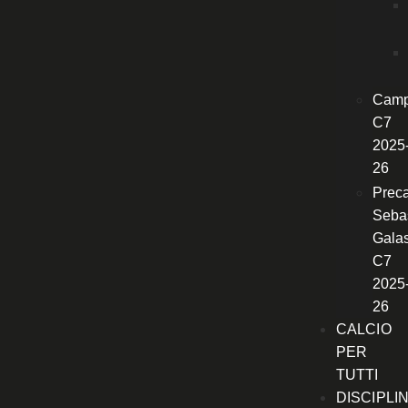
Camp
C7
2025
26
Prec
Seba
Galas
C7
2025
26
CALCIO
PER
TUTTI
DISCIPLI