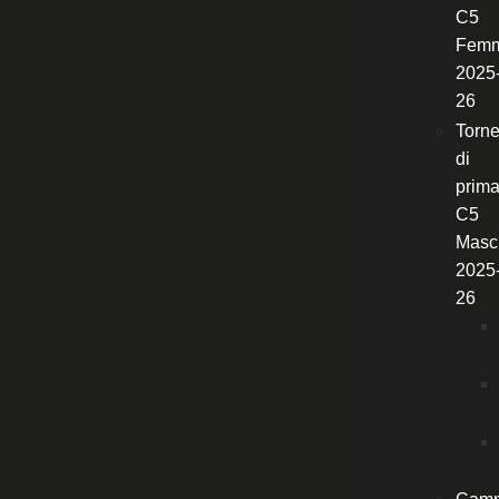
C5
Femm
2025
26
Torn
di
prima
C5
Masc
2025
26