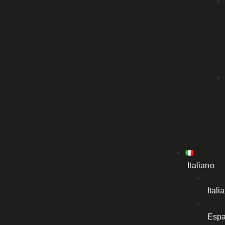
Italiano
Itali
Espa