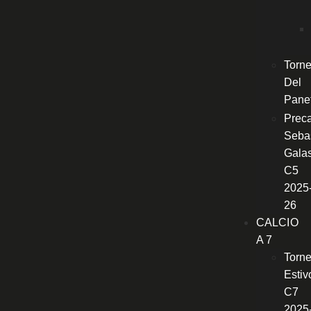
Torn
Del
Pane
Prec
Seba
Galas
C5
2025
26
CALCIO
A 7
Torn
Estiv
C7
2025