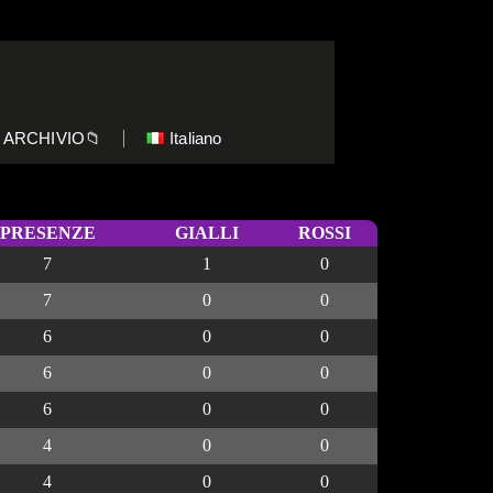
ARCHIVIO📁
Italiano
PRESENZE
GIALLI
ROSSI
7
1
0
7
0
0
6
0
0
6
0
0
6
0
0
4
0
0
4
0
0