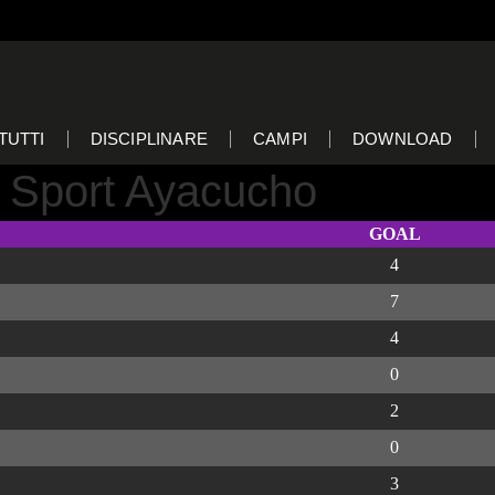
TUTTI
DISCIPLINARE
CAMPI
DOWNLOAD
 Sport Ayacucho
GOAL
4
7
4
0
2
0
3