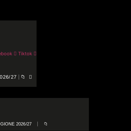
ebook
Tiktok
026/27
📁
GIONE 2026/27
📁