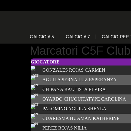
CALCIO A 5
CALCIO A 7
CALCIO PER 
Marcatori C5F Club
GIOCATORE
GONZALES ROJAS CARMEN
AGUILA SERNA LUZ ESPERANZA
CHIPANA BAUTISTA ELVIRA
OYARDO CHUQUITATYPE CAROLINA
PALOMINO AGUILA SHEYLA
CUARESMA HUAMAN KATHERINE
PEREZ ROJAS NILIA