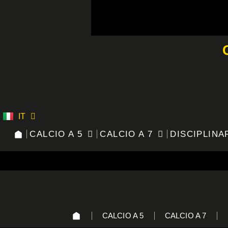
Vai
al
contenuto
IT
ES
CALCIO A 5
CALCIO A 7
DISCIPLINA
CALCIO A 5
CALCIO A 7