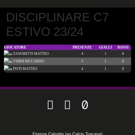
CALCIO PER TUTTI
DISCIPLINARE C7
ESTIVO 23/24
GIOCATORE
PRESENZE
GIALLI
ROSSI
ZANOBETTI MATTEO
4
1
0
VERDI RICCARDO
5
1
0
PISTI MATTEO
4
1
0
Firenze Calcetto (ex Calcio Toscana)