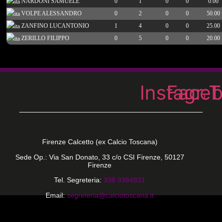
NARDONI SAMUELE
0
1
0
0
0.00
VOLPE ALESSANDRO
0
2
0
0
50.00
ZANFINO LUCANTONIO
1
4
0
0
25.00
ZERILLO FILIPPO
0
5
0
0
20.00
Instagra
Face
T
Firenze Calcetto (ex Calcio Toscana)
Sede Op.: Via San Donato, 33 c/o CSI Firenze, 50127
Firenze
Tel. Segreteria:
338 9384831
Email:
segreteria@calciotoscana.it