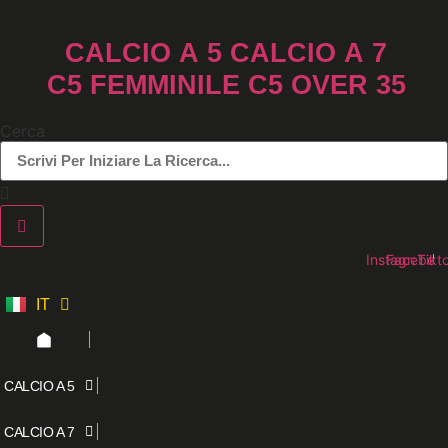
Vai
al
CALCIO A 5
CALCIO A 7
contenuto
C5 FEMMINILE
C5 OVER 35
Cerca
Instagram
Faceboo
Tikt
IT
ES
CALCIO A 5
CALCIO A 7