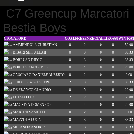
C7 Greencup Marcatori
Bestia Boys
GIOCATORE
GOAL
PRESENZE
GIALLI
ROSSI
WIN RA
AMMENDOLA CHRISTIAN
0
2
0
0
50.00
BIBARI SEIF ALLAH
0
3
0
0
33.33
BORRUSO DIEGO
0
3
0
0
33.33
BORRUSO ROBERTO
0
4
0
0
25.00
CASCIARO DANIELE ALBERTO
0
2
0
0
0.00
CURATOLA GIUSEPPE
2
3
0
0
33.33
DE FRANCO CLAUDIO
0
5
0
0
20.00
LUI MATTEO
2
2
0
0
50.00
MACRINA DOMENICO
1
4
0
0
25.00
MARTINI SAMUELE
0
2
0
0
0.00
MAZZOLA LUCA
0
3
0
0
33.33
MIRANDA ANDREA
0
3
0
0
33.33