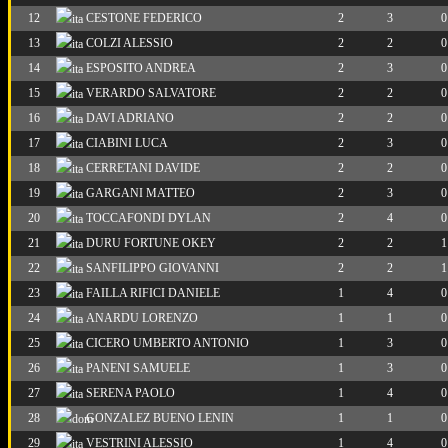
12
CESTONE FEDERICO
2
3
0
13
COLZI ALESSIO
2
2
0
14
ESPOSITO ANDREA
2
3
0
15
VERARDO SALVATORE
2
2
0
16
DAVI ADRIANO
2
2
0
17
CIABINI LUCA
2
3
0
18
CERRETANI DAVIDE
2
2
0
19
GARGANI MATTEO
2
3
0
20
TOCCAFONDI DYLAN
2
4
0
21
DURU FORTUNE OKEY
2
2
1
22
SANFILIPPO GIOVANNI
2
2
1
23
FAILLA RIFICI DANIELE
1
4
0
24
ANARDU LORENZO
1
1
0
25
CICERO UMBERTO ANTONIO
1
3
0
26
PANENI SAMUELE
1
3
0
27
SERENA PAOLO
1
4
0
28
GONZALEZ BUENO LENIN
1
1
0
29
VESTRINI ALESSIO
1
4
0