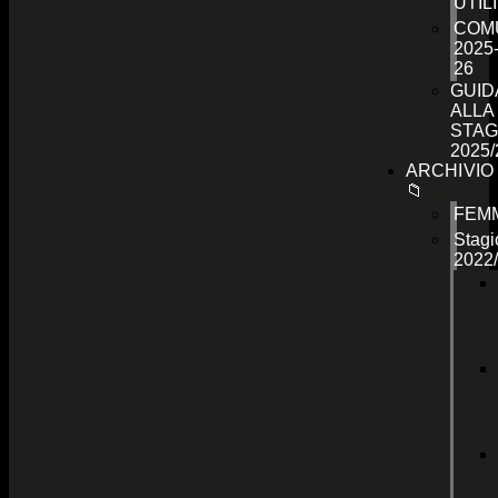
UTILI
COMU
2025
26
GUID
ALLA
STAG
2025/
ARCHIVIO
📁
FEMM
Stagi
2022