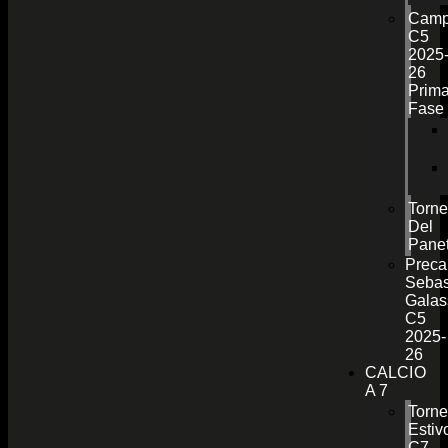
Camp
C5
2025
26
Prim
Fase
Torn
Del
Pane
Preca
Sebas
Galas
C5
2025-
26
CALCIO
A 7
Torn
Estiv
C7