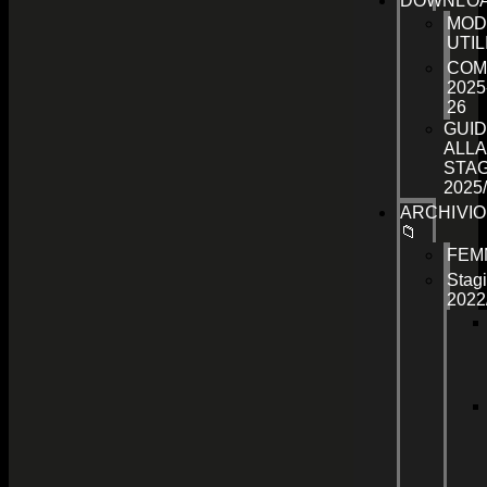
DOWNLO
MOD
UTIL
COM
2025
26
GUID
ALLA
STA
2025
ARCHIVIO
📁
FEM
Stag
2022