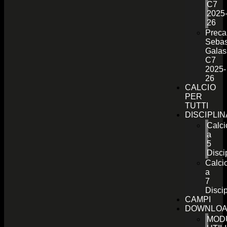
C7
2025
26
Preca
Sebas
Galas
C7
2025-
26
CALCIO
PER
TUTTI
DISCIPLI
Calci
a
5
Disci
Calci
a
7
Discip
CAMPI
DOWNLO
MOD