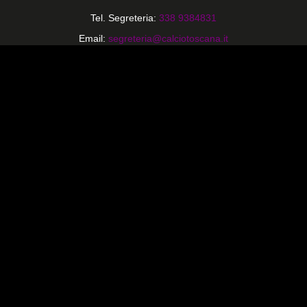
Tel. Segreteria:
338 9384831
Email:
segreteria@calciotoscana.it