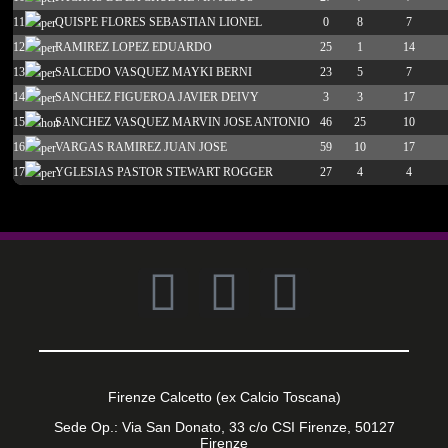
11
QUISPE FLORES SEBASTIAN LIONEL
0
8
7
12
RAMIREZ LOPEZ EDUARDO
25
1
14
13
SALCEDO VASQUEZ MAYKI BERNI
23
5
7
14
SANCHEZ FIGUEROA JAVIER DEIVY
3
3
17
15
SANCHEZ VASQUEZ MARVIN JOSE ANTONIO
46
25
10
16
VARGAS RAMIREZ JUAN JOSE
59
10
17
17
YGLESIAS PASTOR STEWART ROGGER
27
4
4
Firenze Calcetto (ex Calcio Toscana)
Sede Op.: Via San Donato, 33 c/o CSI Firenze, 50127
Firenze