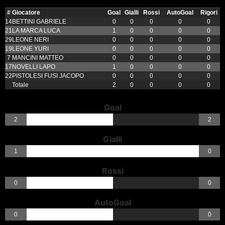
#
Giocatore
Goal
Gialli
Rossi
AutoGoal
Rigori
14
BETTINI GABRIELE
0
0
0
0
0
21
LA MARCA LUCA
1
0
0
0
0
29
LEONE NERI
0
0
0
0
0
19
LEONE YURI
0
0
0
0
0
7
MANCINI MATTEO
0
0
0
0
0
17
NOVELLI LAPO
1
0
0
0
0
22
PISTOLESI FUSI JACOPO
0
0
0
0
0
Totale
2
0
0
0
0
Goal
2
2
Gialli
1
0
Rossi
0
0
AutoGoal
0
0