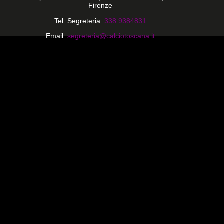
Firenze
Tel. Segreteria:
338 9384831
Email:
segreteria@calciotoscana.it