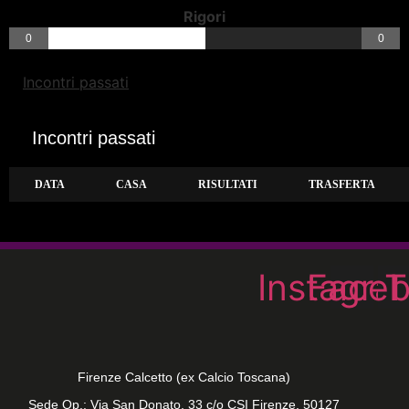
Rigori
0
0
Incontri passati
Incontri passati
DATA
CASA
RISULTATI
TRASFERTA
Instagra
Face
T
Firenze Calcetto (ex Calcio Toscana)
Sede Op.: Via San Donato, 33 c/o CSI Firenze, 50127