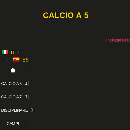
Vai
al
CALCIO A 5
contenuto
Instagram
Faceboo
Tikt
IT
ES
CALCIO A 5
CALCIO A 7
DISCIPLINARE
CAMPI