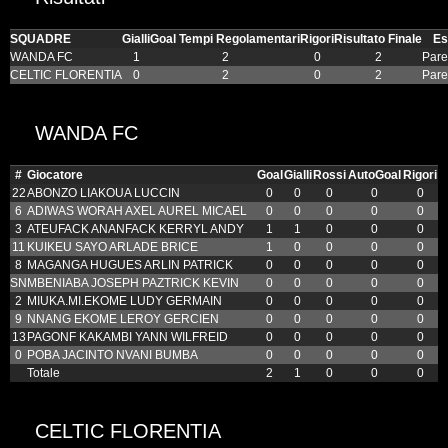
SQUADRE
Gialli
Goal Tempi Regolamentari
Rigori
Risultato Finale
Es
WANDA FC
1
2
0
2
Pare
CELTIC FLORENTIA
0
2
0
2
Pare
WANDA FC
#
Giocatore
Goal
Gialli
Rossi
AutoGoal
Rigori
22
ABONZO LIAKOUA LUCCIN
0
0
0
0
0
6
ADIWAS WORAH AXEL AUREL MICAEL
0
0
0
0
0
3
ATEUFACK ANANFACK KERRYL ANDY
1
1
0
0
0
11
KUIKEU SAYO ARLADE BRICE
1
0
0
0
0
8
MAGANGA HUGUES ARLIN PATRICK
0
0
0
0
0
SN
MBENIABA JOSEPH PAZTRICK KEVIN
0
0
0
0
0
2
MIUKA.MI.EKOME LUDY GERMAIN
0
0
0
0
0
9
NNANG EKOME LEROY GERCIEN
0
0
0
0
0
13
PAGONF KAKAMBI YANN WILFREID
0
0
0
0
0
0
POBA JACINTO NVANI BUMBA
0
0
0
0
0
Totale
2
1
0
0
0
CELTIC FLORENTIA