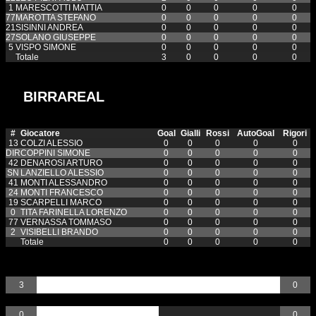
1
MARESCOTTI MATTIA
0
0
0
0
0
77
MAROTTA STEFANO
0
0
0
0
0
21
SISINNI ANDREA
0
0
0
0
0
27
SOLANO GIUSEPPE
0
0
0
0
0
5
VISPO SIMONE
0
0
0
0
0
Totale
3
0
0
0
0
BIRRAREAL
#
Giocatore
Goal
Gialli
Rossi
AutoGoal
Rigori
13
COLZI ALESSIO
0
0
0
0
0
DIR
COPPINI SIMONE
0
0
0
0
0
42
DENAROSI ARTURO
0
0
0
0
0
SN
LANZIELLO ALESSIO
0
0
0
0
0
41
MONTI ALESSANDRO
0
0
0
0
0
24
MONTI FRANCESCO
0
0
0
0
0
19
SCARPELLI MARCO
0
0
0
0
0
0
TITA FARINELLA LORENZO
0
0
0
0
0
77
VERNASSA TOMMASO
0
0
0
0
0
2
VISIBELLI BRANDO
0
0
0
0
0
Totale
0
0
0
0
0
Goal
3
0
Gialli
0
0