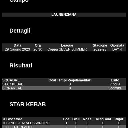
LAURENZIANA
Dettagli
Data
Ora
League
Stagione
Giornata
29 Giugno 2023
20:30
Coppa SEVEN SUMMER
2022-23
DAY 4
Risultati
SQUADRE
Goal Tempi Regolamentari
Esito
STAR KEBAB
3
Vittoria
BIRRAREAL
0
Sconfitta
STAR KEBAB
#
Giocatore
Goal
Gialli
Rossi
AutoGoal
Rigori
10
LANUCARA ALESSANDRO
1
0
0
0
0
22
LEO PIERPAOLO
2
0
0
0
0