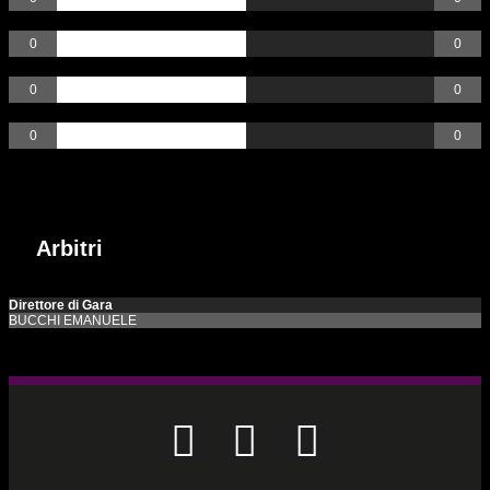
Rossi
0
0
AutoGoal
0
0
Rigori
0
0
Arbitri
Incontri passati
Arbitri
Direttore di Gara
BUCCHI EMANUELE