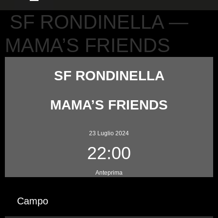
SF RONDINELLA —
MAMA’S FRIENDS
SF RONDINELLA
MAMA’S FRIENDS
23 Luglio 2024
22:00
Anteprima
Campo