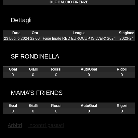
DLF CALCIO FIRENZE
Dettagli
Data
Ora
League
Stagione
23 Luglio 2024
22:00
Fase finale RED EUROCUP (SILVER) 2024
2023-24
SF RONDINELLA
Goal
Gialli
Rossi
AutoGoal
Rigori
0
0
0
0
0
MAMA’S FRIENDS
Goal
Gialli
Rossi
AutoGoal
Rigori
0
0
0
0
0
Arbitri
Incontri passati