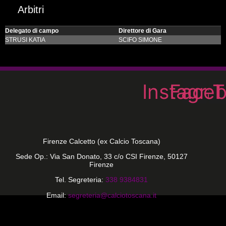
Arbitri
Delegato di campo
Direttore di Gara
STRUSI KATIA
SCIFO SIMONE
Instagra
Face
T
Firenze Calcetto (ex Calcio Toscana)
Sede Op.: Via San Donato, 33 c/o CSI Firenze, 50127
Firenze
Tel. Segreteria:
338 9384831
Email:
segreteria@calciotoscana.it