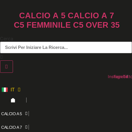
Vai
al
CALCIO A 5
CALCIO A 7
contenuto
C5 FEMMINILE
C5 OVER 35
Cerca
Instagram
Faceboo
Tikt
IT
ES
CALCIO A 5
CALCIO A 7