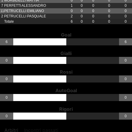
1
MORBIDELLI MATTIA
0
0
0
0
0
7
PERFETTI ALESSANDRO
1
0
0
0
0
11
PETRUCELLI EMILIANO
0
0
0
0
0
2
PETRUCELLI PASQUALE
2
0
0
0
0
Totale
6
0
0
0
0
Goal
6
6
Gialli
0
0
Rossi
0
0
AutoGoal
0
0
Rigori
0
0
Arbitri
Incontri passati