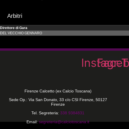
Arbitri
Direttore di Gara
DEL VECCHIO GENNARO
Instagra
Face
T
Firenze Calcetto (ex Calcio Toscana)
Sede Op.: Via San Donato, 33 c/o CSI Firenze, 50127
Firenze
Tel. Segreteria:
338 9384831
Email:
segreteria@calciotoscana.it