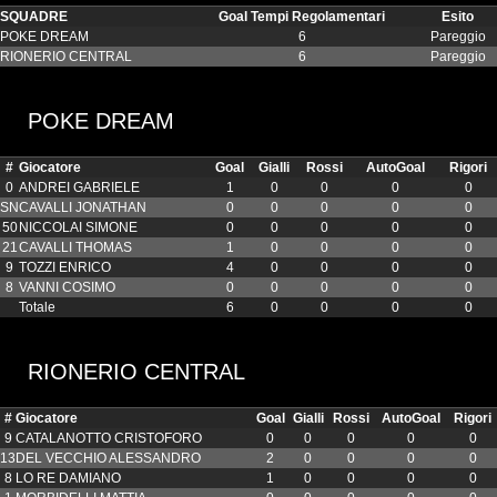
SQUADRE
Goal Tempi Regolamentari
Esito
POKE DREAM
6
Pareggio
RIONERIO CENTRAL
6
Pareggio
POKE DREAM
#
Giocatore
Goal
Gialli
Rossi
AutoGoal
Rigori
0
ANDREI GABRIELE
1
0
0
0
0
SN
CAVALLI JONATHAN
0
0
0
0
0
50
NICCOLAI SIMONE
0
0
0
0
0
21
CAVALLI THOMAS
1
0
0
0
0
9
TOZZI ENRICO
4
0
0
0
0
8
VANNI COSIMO
0
0
0
0
0
Totale
6
0
0
0
0
RIONERIO CENTRAL
#
Giocatore
Goal
Gialli
Rossi
AutoGoal
Rigori
9
CATALANOTTO CRISTOFORO
0
0
0
0
0
13
DEL VECCHIO ALESSANDRO
2
0
0
0
0
8
LO RE DAMIANO
1
0
0
0
0