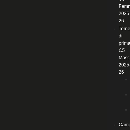
Femm
2025
26
Torn
di
prima
C5
Masc
2025
26
Camp