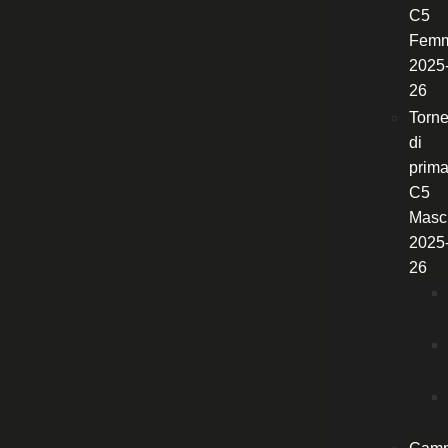
C5
Femm
2025
26
Torn
di
prima
C5
Masc
2025
26