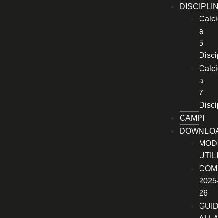
DISCIPLI
Calci
a
5
Disci
Calci
a
7
Disci
CAMPI
DOWNLO
MOD
UTILI
COM
2025
26
GUI