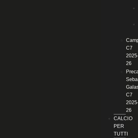
Camp
C7
2025
26
Prec
Seba
Galas
C7
2025
26
CALCIO
PER
TUTTI