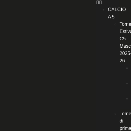
CALCIO
A 5
Torn
Estiv
C5
Masc
2025
26
Torn
di
prima