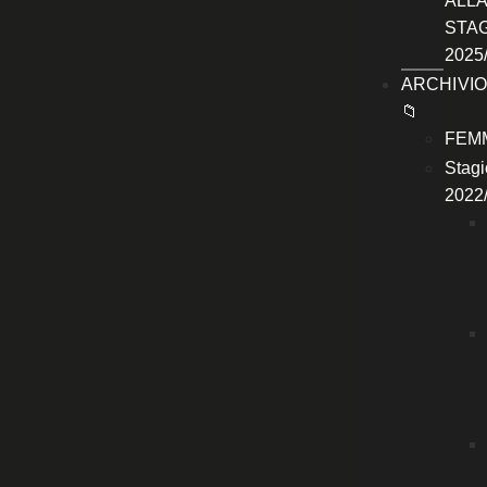
ALLA
STA
2025
ARCHIVI
📁
FEMM
Stag
2022