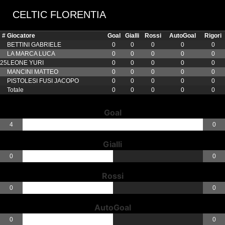
CELTIC FLORENTIA
#
Giocatore
Goal
Gialli
Rossi
AutoGoal
Rigori
BETTINI GABRIELE
0
0
0
0
0
LA MARCA LUCA
0
0
0
0
0
25
LEONE YURI
0
0
0
0
0
MANCINI MATTEO
0
0
0
0
0
PISTOLESI FUSI JACOPO
0
0
0
0
0
Totale
0
0
0
0
0
Goal
4
0
Gialli
0
0
Rossi
0
0
AutoGoal
0
0