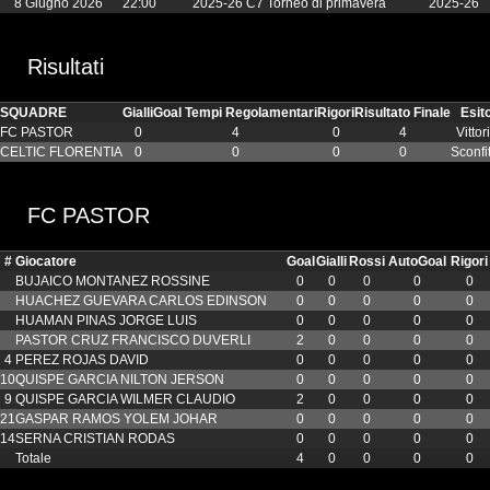
8 Giugno 2026
22:00
2025-26 C7 Torneo di primavera
2025-26
Risultati
SQUADRE
Gialli
Goal Tempi Regolamentari
Rigori
Risultato Finale
Esit
FC PASTOR
0
4
0
4
Vittor
CELTIC FLORENTIA
0
0
0
0
Sconfi
FC PASTOR
#
Giocatore
Goal
Gialli
Rossi
AutoGoal
Rigori
BUJAICO MONTANEZ ROSSINE
0
0
0
0
0
HUACHEZ GUEVARA CARLOS EDINSON
0
0
0
0
0
HUAMAN PINAS JORGE LUIS
0
0
0
0
0
PASTOR CRUZ FRANCISCO DUVERLI
2
0
0
0
0
4
PEREZ ROJAS DAVID
0
0
0
0
0
10
QUISPE GARCIA NILTON JERSON
0
0
0
0
0
9
QUISPE GARCIA WILMER CLAUDIO
2
0
0
0
0
21
GASPAR RAMOS YOLEM JOHAR
0
0
0
0
0
14
SERNA CRISTIAN RODAS
0
0
0
0
0
Totale
4
0
0
0
0