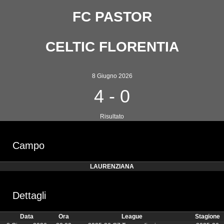
FC PASTOR
CELTIC FLORENTIA
8 Giugno 2026
4
-
0
Risultato
Campo
LAURENZIANA
Dettagli
Data
Ora
League
Stagione