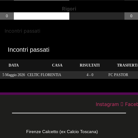
Rigori
0
0
Incontri passati
Incontri passati
DATA
CASA
RISULTATI
TRASFERT
5 Maggio 2026
CELTIC FLORENTIA
4 - 0
FC PASTOR
Instagram
Face
Firenze Calcetto (ex Calcio Toscana)