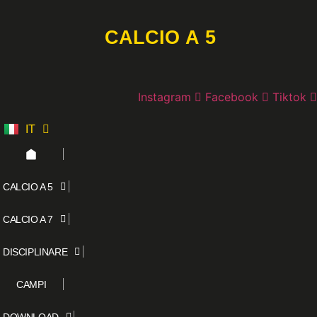
Vai
al
CALCIO A 5
contenuto
Instagram
Facebook
Tiktok
IT
ES
CALCIO A 5
CALCIO A 7
DISCIPLINARE
CAMPI
DOWNLOAD