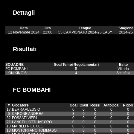
Dettagli
Data
Ora
League
Stagione
12 Novembre 2024
22:00
C5 CAMPIONATO 2024-25 EASY
2024-25
Risultati
SQUADRE
Goal Tempi Regolamentari
Esito
FC BOMBAHI
5
Vittoria
LION KING’S
4
Sconfitta
FC BOMBAHI
#
Giocatore
Goal
Gialli
Rossi
AutoGoal
Rigori
17
BERRA ALESSIO
0
0
0
0
0
6
CARONE ANDREA
3
0
0
0
0
32
FOSSATI VIERI
0
0
0
0
0
21
LANCELLOTTI JACOPO
0
0
0
0
0
10
MARILLI NICCOLO
0
0
0
0
0
18
MONTORFANO TOMMASO
0
0
0
0
0