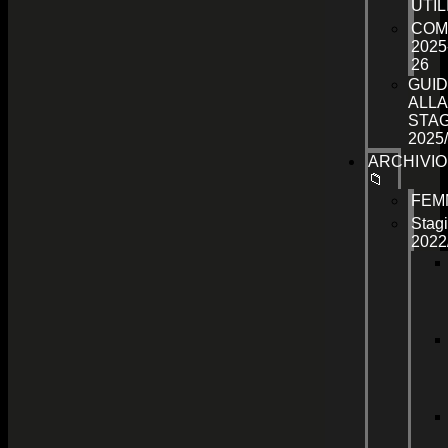
UTIL
COM
2025
26
GUID
ALLA
STA
2025
ARCHIVIO
📁
FEM
Stag
2022