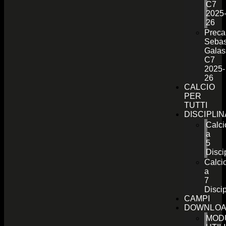
C7
2025
26
Preca
Sebas
Galas
C7
2025-
26
CALCIO
PER
TUTTI
DISCIPLI
Calci
a
5
Disci
Calci
a
7
Discip
CAMPI
DOWNLO
MOD