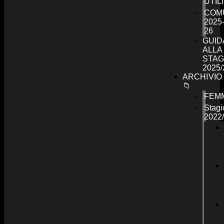
UTILI
COMU
2025
26
GUID
ALLA
STAG
2025/
ARCHIVIO
📁
FEMM
Stagi
2022