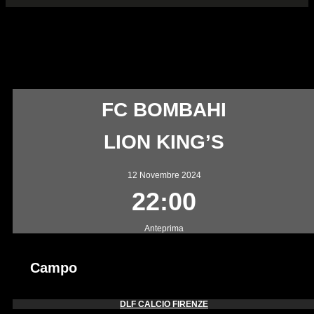
FC BOMBAHI — LION
KING’S
FC BOMBAHI
LION KING’S
12 Novembre 2024
22:00
Anteprima
Campo
DLF CALCIO FIRENZE