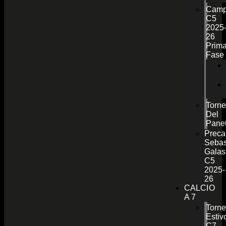
Camp
C5
2025
26
Prim
Fase
Torn
Del
Pane
Preca
Sebas
Galas
C5
2025-
26
CALCIO
A 7
Torn
Estiv
C7