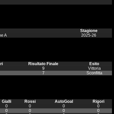
Stagione
ne A
2025-26
ri
Risultato Finale
Esito
9
Vittoria
7
Sconfitta
Gialli
Rossi
AutoGoal
Rigori
0
0
0
0
0
0
0
0