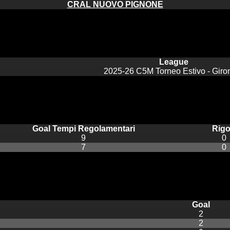
CRAL NUOVO PIGNONE
League
2025-26 C5M Torneo Estivo - Giro
Goal Tempi Regolamentari
Rigo
9
0
7
0
Goal
2
2