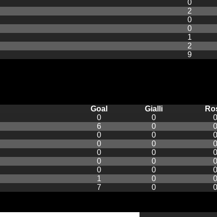
0
2
0
0
1
2
9
Goal
Gialli
Ro
0
0
6
0
0
0
0
0
0
0
0
0
0
0
1
0
7
0
Goal