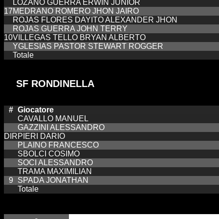
LOZANO GUERRA ERWIN JUNIOR
17
MEDRANO ROMERO JHON JAIRO
ROJAS FLORES DAYITO ALEXANDER JHON
ROJAS GUERRA JOHN TERRY
10
VILLEGAS TELLO BRYAN ALBERTO
YGLESIAS PASTOR STEWART ROGGER
Totale
SF RONDINELLA
#
Giocatore
CAVALLO MANUEL
GAZZINI ALESSANDRO
DIR
PIERI DARIO
PLAINO FRANCESCO
SBOLCI COSIMO
SOCI ALESSANDRO
TRAMA MAXIMILIAN
9
SPADA JONATHAN
Totale