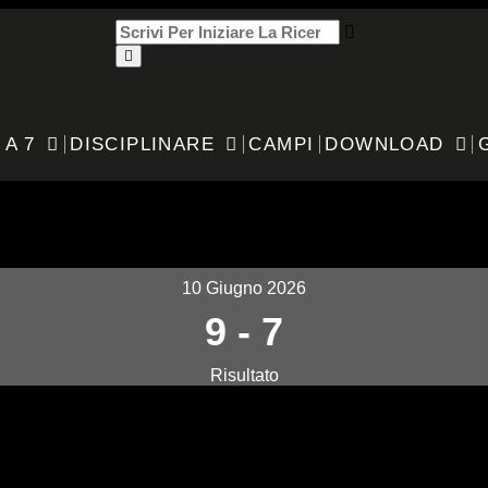
 A 7
DISCIPLINARE
CAMPI
DOWNLOAD
NDINELLA
10 Giugno 2026
9
-
7
Risultato