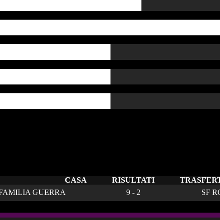
Gialli
Rossi
AutoGoal
Rigori
CASA
RISULTATI
TRASFER
FAMILIA GUERRA
9 - 2
SF R