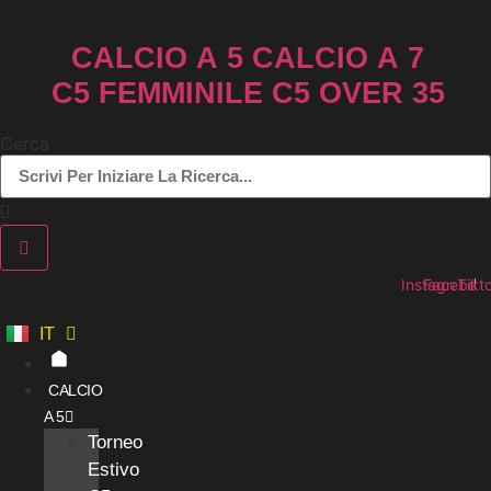
Vai
al
CALCIO A 5
CALCIO A 7
contenuto
C5 FEMMINILE
C5 OVER 35
Cerca
Instagram
Faceboo
Tikt
IT
ES
CALCIO
A 5
Torneo
Estivo