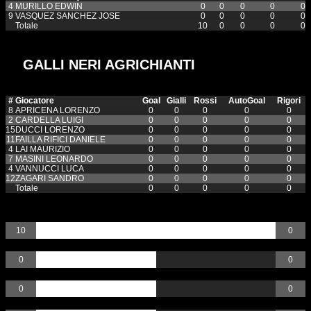
4
MURILLO EDWIN
0
0
0
0
0
9
VASQUEZ SANCHEZ JOSE
0
0
0
0
0
Totale
10
0
0
0
0
GALLI NERI AGRICHIANTI
#
Giocatore
Goal
Gialli
Rossi
AutoGoal
Rigori
8
APRICENA LORENZO
0
0
0
0
0
2
CARDELLA LUIGI
0
0
0
0
0
15
DUCCI LORENZO
0
0
0
0
0
11
FAILLA RIFICI DANIELE
0
0
0
0
0
4
LAI MAURIZIO
0
0
0
0
0
7
MASINI LEONARDO
0
0
0
0
0
4
VANNUCCI LUCA
0
0
0
0
0
12
ZAGARI SANDRO
0
0
0
0
0
Totale
0
0
0
0
0
Goal
10
0
Gialli
0
0
Rossi
0
0
AutoGoal