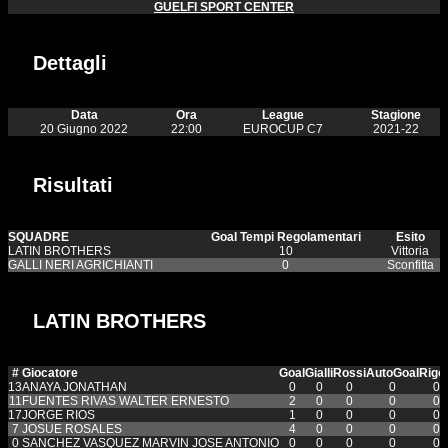
GUELFI SPORT CENTER
Dettagli
Data
Ora
League
Stagione
20 Giugno 2022
22:00
EUROCUP C7
2021-22
Risultati
SQUADRE
Goal Tempi Regolamentari
Esito
LATIN BROTHERS
10
Vittoria
GALLI NERI AGRICHIANTI
0
Sconfitta
LATIN BROTHERS
#
Giocatore
Goal
Gialli
Rossi
AutoGoal
Rigor
13
ANAYA JONATHAN
0
0
0
0
0
11
FUENTES RIVAS WALTER ERNESTO
2
0
0
0
0
17
JORGE RIOS
1
0
0
0
0
7
JOSUE ROSALES
4
0
0
0
0
0
SANCHEZ VASQUEZ MARVIN JOSE ANTONIO
0
0
0
0
0