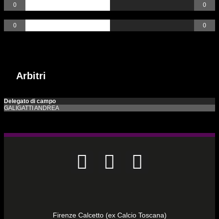
0
0
Rigori
0
0
Arbitri
Incontri passati
Arbitri
Delegato di campo
GALIGATTI ANDREA
Firenze Calcetto (ex Calcio Toscana)