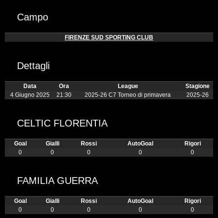
Campo
FIRENZE SUD SPORTING CLUB
Dettagli
Data
Ora
League
Stagione
4 Giugno 2025
21:30
2025-26 C7 Torneo di primavera
2025-26
CELTIC FLORENTIA
Goal
Gialli
Rossi
AutoGoal
Rigori
0
0
0
0
0
FAMILIA GUERRA
Goal
Gialli
Rossi
AutoGoal
Rigori
0
0
0
0
0