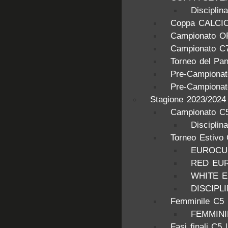
Discipl
Coppa CALCI
Campionato O
Campionato C
Torneo del Pa
Pre-Campionat
Pre-Campionat
Stagione 2023/2024
Campionato C5
Disciplin
Torneo Estivo
EUROCUP
RED EU
WHITE 
DISCIPL
Femminile C5
FEMMINIL
Fasi finali C5 