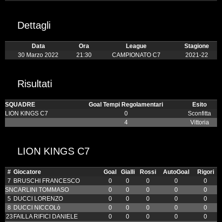
Dettagli
Data
Ora
League
Stagione
30 Marzo 2022
21:30
CAMPIONATO C7
2021-22
Risultati
SQUADRE
Goal Tempi Regolamentari
Esito
LION KINGS C7
0
Sconfitta
4
Vittoria
LION KINGS C7
#
Giocatore
Goal
Gialli
Rossi
AutoGoal
Rigori
7
BRUSCHI FRANCESCO
0
0
0
0
0
SN
CARLINI TOMMASO
0
0
0
0
0
5
DUCCI LORENZO
0
0
0
0
0
8
DUCCI NICCOLò
0
0
0
0
0
23
FAILLA RIFICI DANIELE
0
0
0
0
0