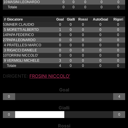
10
MASINI LEONARDO
0
0
0
0
0
Totale
0
0
0
0
0
#
Giocatore
Goal
Gialli
Rossi
AutoGoal
Rigori
53
MAIER CLAUDIO
0
0
0
0
0
5
MORETTI ALBERTO
1
0
0
0
0
14
PAPA FEDERICO
0
0
0
0
0
27
PAPA LEONARDO
0
0
0
0
0
4
PRATELLESI MARCO
0
0
0
0
0
3
RIGACCI DANIELE
0
0
0
0
0
10
TORRINI NICCOLO’
0
0
0
0
0
9
VERMIGLI MICHELE
3
0
0
0
0
Totale
4
0
0
0
0
DIRIGENTE:
FROSINI NICCOLO’
Goal
0
4
Gialli
0
0
Rossi