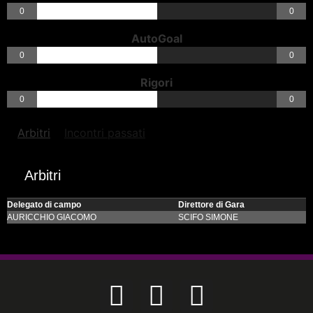
0
0
AutoGoal
0
0
Rigori
0
0
Arbitri
Incontri passati
Arbitri
Delegato di campo
Direttore di Gara
AURICCHIO GIACOMO
SCIFO SIMONE