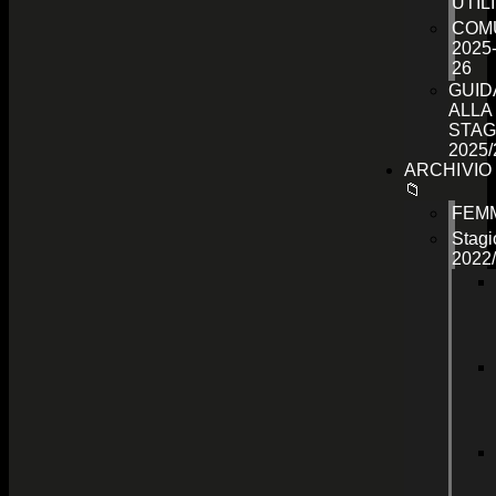
UTILI
COMU
2025
26
GUID
ALLA
STAG
2025/
ARCHIVIO
📁
FEMM
Stagi
2022