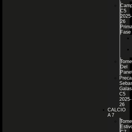
Camp
C5
2025
26
Prim
Fase
Torn
Del
Pane
Preca
Sebas
Galas
C5
2025-
26
CALCIO
A 7
Torn
Estiv
C7