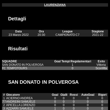
LAURENZIANA
Dettagli
Data
Ora
League
Stagione
23 Marzo 2022
20:30
CAMPIONATO C7
2021-22
Risultati
SQUADRE
Goal Tempi Regolamentari
Esito
SAN DONATO IN POLVEROSA
1
Vittoria
FC TEMPOTOURS
0
Sconfitta
SAN DONATO IN POLVEROSA
#
Giocatore
Goal
Gialli
Rossi
AutoGoal
Rigori
1
ACIERNO ANDREA
0
0
0
0
0
77
ANDREINI SAMUELE
0
0
0
0
0
2
APICELLA LORENZO
0
0
0
0
0
3
AZZARRI SAMUELE
1
0
0
0
0