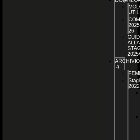
DOWNLO
MOD
UTIL
COM
2025
26
GUID
ALLA
STA
2025
ARCHIVIO
📁
FEM
Stag
2022