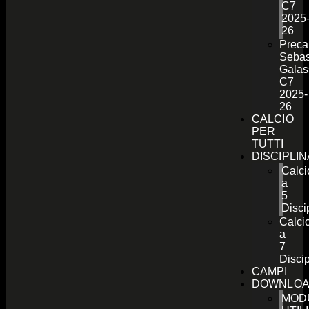
C7
2025
26
Preca
Sebas
Galas
C7
2025-
26
CALCIO
PER
TUTTI
DISCIPLI
Calci
a
5
Disci
Calci
a
7
Discip
CAMPI
DOWNLO
MOD