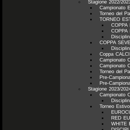
Stagione 2022/202
Campionato 
Torneo del P
TORNEO ESTI
COPPA 
COPPA 
Discipl
COPPA SEV
Discipl
Coppa CALC
Campionato 
Campionato 
Torneo del P
Pre-Campiona
Pre-Campiona
Stagione 2023/202
Campionato C
Discipli
Torneo Estiv
EUROCU
RED E
WHITE
DISCIP