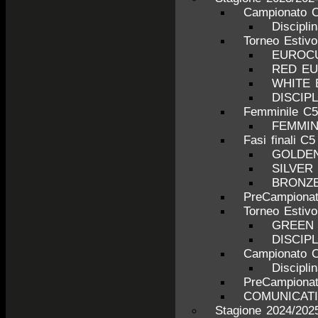
Campionato C
Discipli
Torneo Estiv
EUROCU
RED E
WHITE
DISCIP
Femminile C5
FEMMINI
Fasi finali C5
GOLDE
SILVER
BRONZ
PreCampionat
Torneo Estiv
GREEN
DISCIP
Campionato C
Discipli
PreCampionat
COMUNICATI
Stagione 2024/202