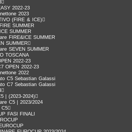
3
EASY 2022-23
anettone 2023
VO (FIRE & ICE)
FIRE SUMMER
ICE SUMMER
inare FIRE&ICE SUMMER
EN SUMMER
inare SEVEN SUMMER
IO TOSCANA
OPEN 2022-23
C7 OPEN 2022-23
anettone 2022
to C5 Sebastian Galassi
to C7 Sebastian Galassi
4
5 | (2023-2024)
nare C5 | 2023/2024
o C5
P FASI FINALI
UROCUP
 EUROCUP
LINARE EUROCUP 2023/2024