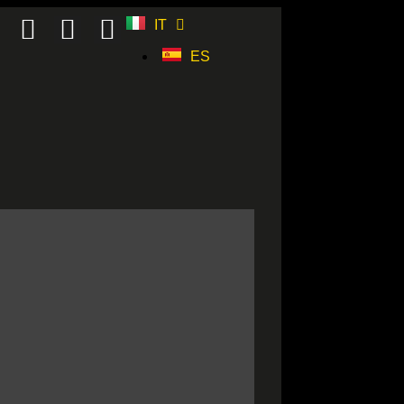
IT
ES