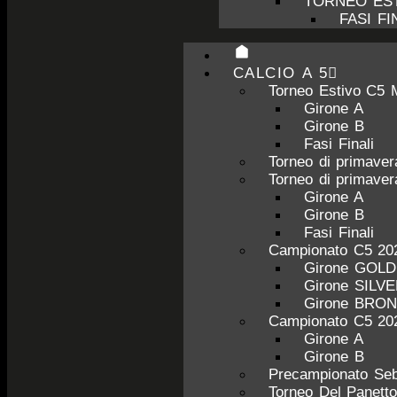
TORNEO EST
FASI FI
CALCIO A 5
Torneo Estivo C5 
Girone A
Girone B
Fasi Finali
Torneo di primave
Torneo di primave
Girone A
Girone B
Fasi Finali
Campionato C5 20
Girone GOL
Girone SILV
Girone BRO
Campionato C5 20
Girone A
Girone B
Precampionato Seb
Torneo Del Panett