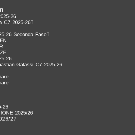
TI
2025-26
ra C7 2025-26
25-26 Seconda Fase
DEN
ER
NZE
25-26
astian Galassi C7 2025-26
nare
nare
-26
IONE 2025/26
026/27