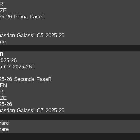
ER
NZE
25-26 Prima Fase
astian Galassi C5 2025-26
one
TI
2025-26
ra C7 2025-26
25-26 Seconda Fase
DEN
ER
NZE
25-26
astian Galassi C7 2025-26
nare
nare