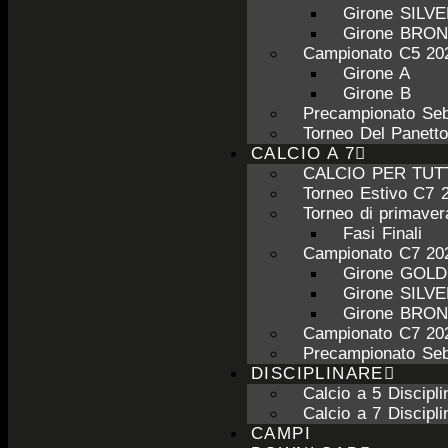
Girone SILV
Girone BRO
Campionato C5 20
Girone A
Girone B
Precampionato Seb
Torneo Del Panett
CALCIO A 7
CALCIO PER TUT
Torneo Estivo C7 
Torneo di primave
Fasi Finali
Campionato C7 20
Girone GOL
Girone SILV
Girone BRO
Campionato C7 20
Precampionato Seb
DISCIPLINARE
Calcio a 5 Discipli
Calcio a 7 Discipli
CAMPI